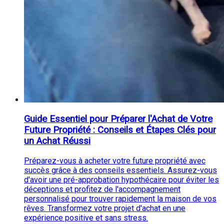
Guide Essentiel pour Préparer l'Achat de Votre
Future Propriété : Conseils et Étapes Clés pour
un Achat Réussi
Préparez-vous à acheter votre future propriété avec
succès grâce à des conseils essentiels. Assurez-vous
d'avoir une pré-approbation hypothécaire pour éviter les
déceptions et profitez de l'accompagnement
personnalisé pour trouver rapidement la maison de vos
rêves. Transformez votre projet d'achat en une
expérience positive et sans stress.