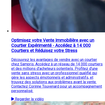
Optimisez votre Vente Immobilière avec un
Courtier Expérimenté - Accédez à 14 000
Courtiers et Réduisez votre Stress
Découvrez les avantages de vendre avec un courtier
chez Sampris. Accédez à un réseau de 14 000 courtiers
et des millions d'acheteurs potentiels. Profitez d'une
vente sans stress avec un professionnel qualifié qui
gère les aspects émotionnels et administratifs, et
trouvez des solutions aux problèmes avant la vente.
Contactez Corinne Touvenard pour un accompagnement
personnalisé.
Regarder la vidéo